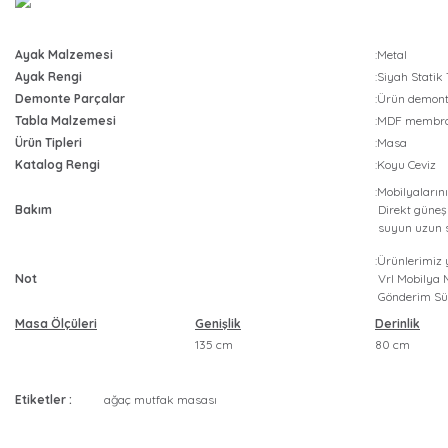
Ayak Malzemesi
:Metal
Ayak Rengi
:Siyah Statik
Demonte Parçalar
:Ürün demonte
Tabla Malzemesi
:MDF membra
Ürün Tipleri
:Masa
Katalog Rengi
:Koyu Ceviz
:Mobilyalarını
Bakım
Direkt güneş 
suyun uzun s
:Ürünlerimiz 
Not
Vrl Mobilya M
Gönderim Sür
Masa Ölçüleri
Genişlik
Derinlik
135 cm
80 cm
Etiketler :
ağaç mutfak masası
Bu ürüne ilk yorumu siz yapın!