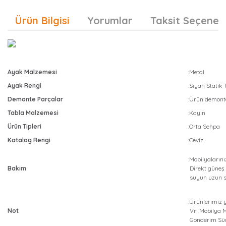
Ürün Bilgisi
Yorumlar
Taksit Seçenekl
Ayak Malzemesi
:Metal
Ayak Rengi
:Siyah Statik
Demonte Parçalar
:Ürün demonte
Tabla Malzemesi
:Kayın
Ürün Tipleri
:Orta Sehpa
Katalog Rengi
:Ceviz
:Mobilyalarını
Bakım
Direkt güneş 
suyun uzun sü
:Ürünlerimiz 
Not
Vrl Mobilya Ma
Gönderim Sür