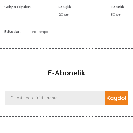
Sehpa Ölçüleri
Genişlik
Derinlik
120 cm
80 cm
Etiketler :
orta sehpa
Bu ürüne ilk yorumu siz yapın!
Yorum Yaz
E-Abonelik
Kaydol